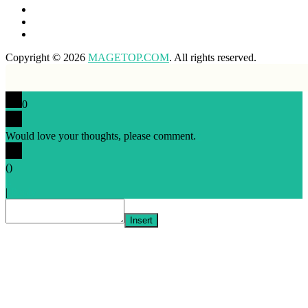
Copyright © 2026
MAGETOP.COM
. All rights reserved.
0
Would love your thoughts, please comment.
x
(
)
x
|
Reply
Insert