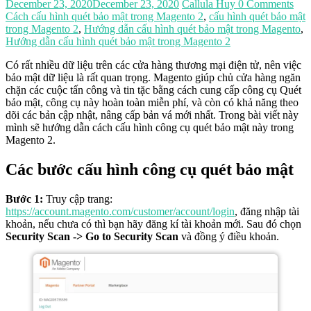
December 23, 2020
December 23, 2020
Callula Huy
0 Comments
Cách cấu hình quét bảo mật trong Magento 2
,
cấu hình quét bảo mật
trong Magento 2
,
Hướng dẫn cấu hình quét bảo mật trong Magento
,
Hướng dẫn cấu hình quét bảo mật trong Magento 2
Có rất nhiều dữ liệu trên các cửa hàng thương mại điện tử, nên việc
bảo mật dữ liệu là rất quan trọng. Magento giúp chủ cửa hàng ngăn
chặn các cuộc tấn công và tin tặc bằng cách cung cấp công cụ Quét
bảo mật, công cụ này hoàn toàn miễn phí, và còn có khả năng theo
dõi các bản cập nhật, nâng cấp bản vá mới nhất. Trong bài viết này
mình sẽ hướng dẫn cách cấu hình công cụ quét bảo mật này trong
Magento 2.
Các bước cấu hình công cụ quét bảo mật
Bước 1:
Truy cập trang:
https://account.magento.com/customer/account/login
, đăng nhập tài
khoản, nếu chưa có thì bạn hãy đăng kí tài khoản mới. Sau đó chọn
Security Scan -> Go to Security Scan
và đồng ý điều khoản.