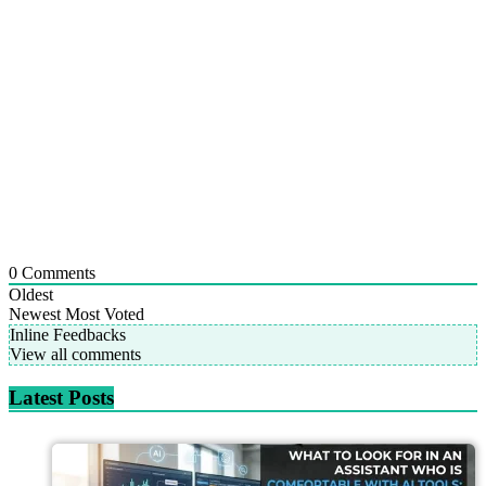
0
Comments
Oldest
Newest
Most Voted
Inline Feedbacks
View all comments
Latest Posts