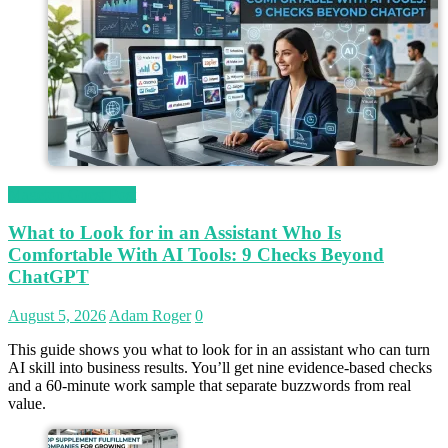
Magetop Guest Post
What to Look for in an Assistant Who Is
Comfortable With AI Tools: 9 Checks Beyond
ChatGPT
August 5, 2026
Adam Roger
0
This guide shows you what to look for in an assistant who can turn
AI skill into business results. You’ll get nine evidence-based checks
and a 60-minute work sample that separate buzzwords from real
value.