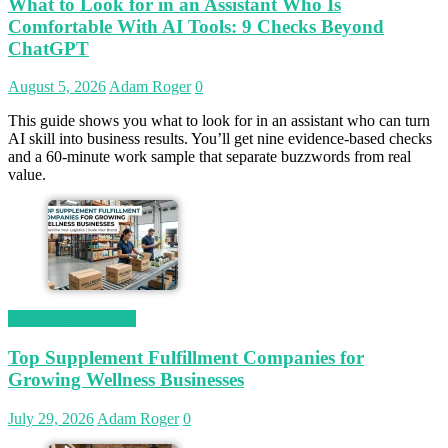
What to Look for in an Assistant Who Is
Comfortable With AI Tools: 9 Checks Beyond
ChatGPT
August 5, 2026
Adam Roger
0
This guide shows you what to look for in an assistant who can turn
AI skill into business results. You’ll get nine evidence-based checks
and a 60-minute work sample that separate buzzwords from real
value.
Magetop Guest Post
Top Supplement Fulfillment Companies for
Growing Wellness Businesses
July 29, 2026
Adam Roger
0