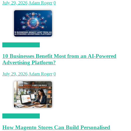
July 29, 2026
Adam Roger
0
Magetop Guest Post
10 Businesses Benefit Most from an AI-Powered
Advertising Platform?
July 29, 2026
Adam Roger
0
Magetop Guest Post
How Magento Stores Can Build Personalised