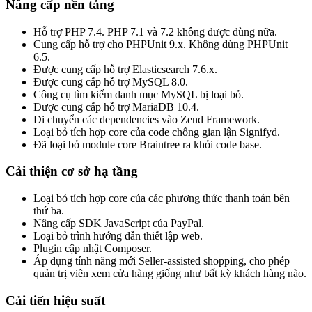
Nâng cấp nền tảng
Hỗ trợ PHP 7.4. PHP 7.1 và 7.2 không được dùng nữa.
Cung cấp hỗ trợ cho PHPUnit 9.x. Không dùng PHPUnit
6.5.
Được cung cấp hỗ trợ Elasticsearch 7.6.x.
Được cung cấp hỗ trợ MySQL 8.0.
Công cụ tìm kiếm danh mục MySQL bị loại bỏ.
Được cung cấp hỗ trợ MariaDB 10.4.
Di chuyển các dependencies vào Zend Framework.
Loại bỏ tích hợp core của code chống gian lận Signifyd.
Đã loại bỏ module core Braintree ra khỏi code base.
Cải thiện cơ sở hạ tầng
Loại bỏ tích hợp core của các phương thức thanh toán bên
thứ ba.
Nâng cấp SDK JavaScript của PayPal.
Loại bỏ trình hướng dẫn thiết lập web.
Plugin cập nhật Composer.
Áp dụng tính năng mới Seller-assisted shopping, cho phép
quản trị viên xem cửa hàng giống như bất kỳ khách hàng nào.
Cải tiến hiệu suất