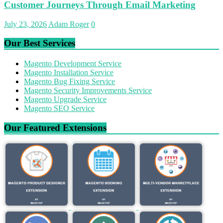
Customer Journeys Through Email Marketing
July 23, 2026
Adam Roger
0
Our Best Services
Magento Development Service
Magento Installation Service
Magento Bug Fixing Service
Magento Security Improvements Service
Magento Upgrade Service
Magento SEO Service
Our Featured Extensions