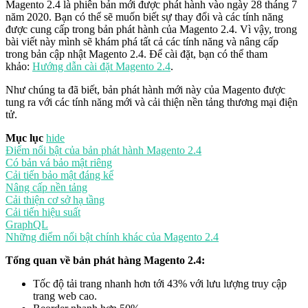
Magento 2.4 là phiên bản mới được phát hành vào ngày 28 tháng 7
năm 2020. Bạn có thể sẽ muốn biết sự thay đổi và các tính năng
được cung cấp trong bản phát hành của Magento 2.4. Vì vậy, trong
bài viết này mình sẽ khám phá tất cả các tính năng và nâng cấp
trong bản cập nhật Magento 2.4. Để cài đặt, bạn có thể tham
khảo:
Hướng dẫn cài đặt Magento 2.4
.
Như chúng ta đã biết, bản phát hành mới này của Magento được
tung ra với các tính năng mới và cải thiện nền tảng thương mại điện
tử.
Mục lục
hide
Điểm nổi bật của bản phát hành Magento 2.4
Có bản vá bảo mật riêng
Cải tiến bảo mật đáng kể
Nâng cấp nền tảng
Cải thiện cơ sở hạ tầng
Cải tiến hiệu suất
GraphQL
Những điểm nổi bật chính khác của Magento 2.4
Tổng quan về bản phát hàng Magento 2.4:
Tốc độ tải trang nhanh hơn tới 43% với lưu lượng truy cập
trang web cao.