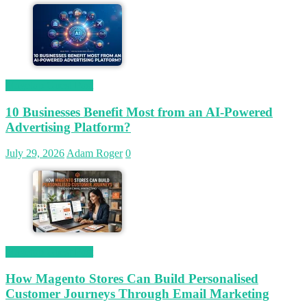
Magetop Guest Post
10 Businesses Benefit Most from an AI-Powered
Advertising Platform?
July 29, 2026
Adam Roger
0
Magetop Guest Post
How Magento Stores Can Build Personalised
Customer Journeys Through Email Marketing