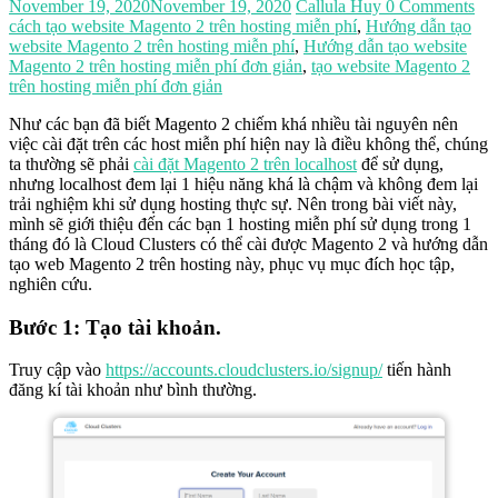
November 19, 2020
November 19, 2020
Callula Huy
0 Comments
cách tạo website Magento 2 trên hosting miễn phí
,
Hướng dẫn tạo
website Magento 2 trên hosting miễn phí
,
Hướng dẫn tạo website
Magento 2 trên hosting miễn phí đơn giản
,
tạo website Magento 2
trên hosting miễn phí đơn giản
Như các bạn đã biết Magento 2 chiếm khá nhiều tài nguyên nên
việc cài đặt trên các host miễn phí hiện nay là điều không thể, chúng
ta thường sẽ phải
cài đặt Magento 2 trên localhost
để sử dụng,
nhưng localhost đem lại 1 hiệu năng khá là chậm và không đem lại
trải nghiệm khi sử dụng hosting thực sự. Nên trong bài viết này,
mình sẽ giới thiệu đến các bạn 1 hosting miễn phí sử dụng trong 1
tháng đó là Cloud Clusters có thể cài được Magento 2 và hướng dẫn
tạo web Magento 2 trên hosting này, phục vụ mục đích học tập,
nghiên cứu.
Bước 1: Tạo tài khoản.
Truy cập vào
https://accounts.cloudclusters.io/signup/
tiến hành
đăng kí tài khoản như bình thường.